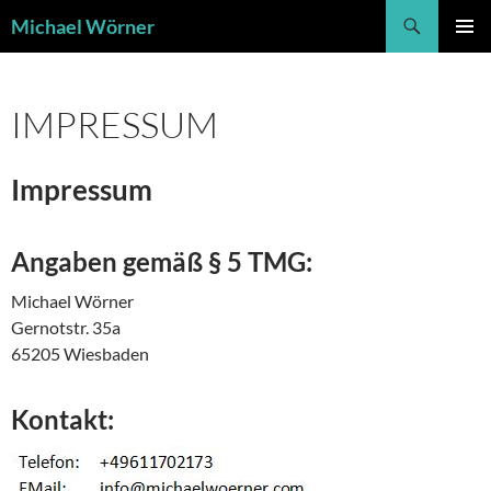
Zum
Suchen
Michael Wörner
Inhalt
PRIMÄR
springen
MENÜ
IMPRESSUM
Impressum
Angaben gemäß § 5 TMG:
Michael Wörner
Gernotstr. 35a
65205 Wiesbaden
Kontakt: