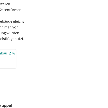
rte ich
 Seitentürmen
ebäude gleicht
enn man von
zung wurden
eistift genutzt.
kuppel