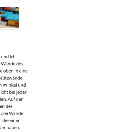
 und ich
n Wände des
e oben in eine
 Stützwände
en Winkel und
icht bei jeder
len. Auf den
ten des
. Drei Wände
 die einen
der haben.