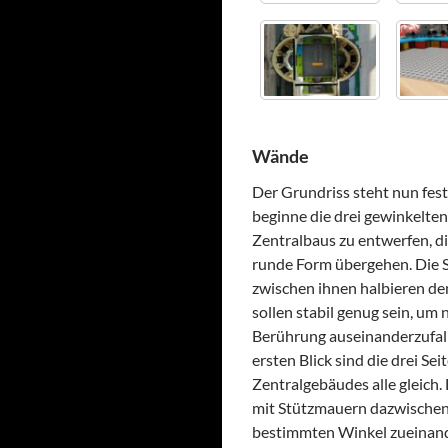
Wände
Der Grundriss steht nun fest
beginne die drei gewinkelte
Zentralbaus zu entwerfen, di
runde Form übergehen. Die
zwischen ihnen halbieren d
sollen stabil genug sein, um n
Berührung auseinanderzufal
ersten Blick sind die drei Sei
Zentralgebäudes alle gleich
mit Stützmauern dazwischen,
bestimmten Winkel zueinan