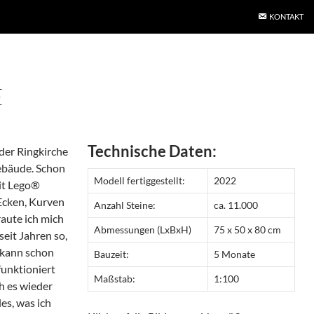
KONTAKT
E
Technische Daten:
der Ringkirche
ebäude. Schon
Modell fertiggestellt:
2022
mit Lego®
Ecken, Kurven
Anzahl Steine:
ca. 11.000
aute ich mich
Abmessungen (LxBxH)
75 x 50 x 80 cm
seit Jahren so,
s kann schon
Bauzeit:
5 Monate
funktioniert
Maßstab:
1:100
h es wieder
es, was ich