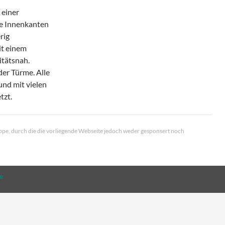
 einer
die Innenkanten
rig
it einem
itätsnah.
der Türme. Alle
und mit vielen
tzt.
e, durch die die vorliegende Webseite jedoch weder gesponsert noch
e