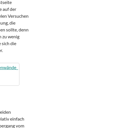
tseite
e auf der
elen Versuchen
ung, die
en sollte, denn
ch zu wenig
 sich die
r.
beiden
ativ einfach
Übergang vom