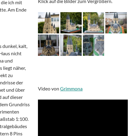
Klick auf die Bilder zum Vergrößern.
 die ich mit
tte. Am Ende
dunkel, kalt,
 Haus nicht
na und
 liegt näher,
ekt zu
ndrisse der
Video von
Grimmona
net und über
 auf dieser
 dem Grundriss
erimenten
Maßstab 1:100.
ntralgebäudes
tern 8 Pins