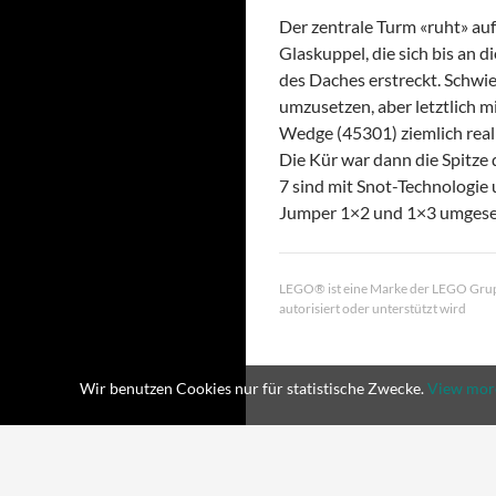
Der zentrale Turm «ruht» auf
Glaskuppel, die sich bis an 
des Daches erstreckt. Schwie
umzusetzen, aber letztlich m
Wedge (45301) ziemlich real
Die Kür war dann die Spitze 
7 sind mit Snot-Technologie 
Jumper 1×2 und 1×3 umgese
LEGO® ist eine Marke der LEGO Grupp
autorisiert oder unterstützt wird
Wir benutzen Cookies nur für statistische Zwecke.
View mor