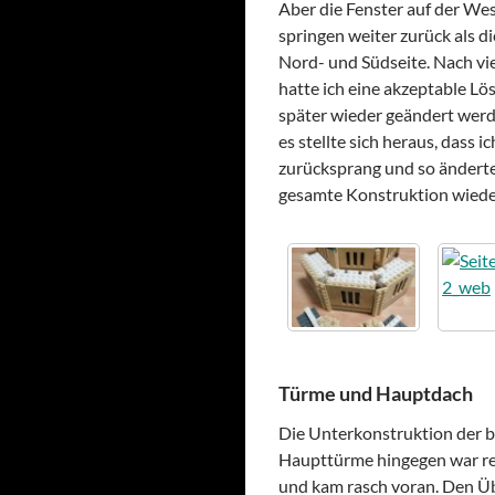
Aber die Fenster auf der Wes
springen weiter zurück als di
Nord- und Südseite. Nach vi
hatte ich eine akzeptable Lös
später wieder geändert werd
es stellte sich heraus, dass i
zurücksprang und so änderte
gesamte Konstruktion wiede
Türme und Hauptdach
Die Unterkonstruktion der 
Haupttürme hingegen war rel
und kam rasch voran. Den 