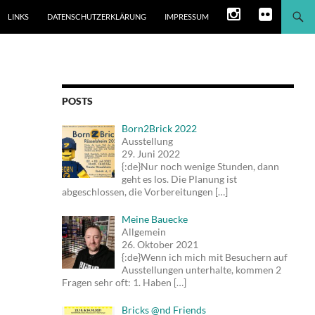
LINKS
DATENSCHUTZERKLÄRUNG
IMPRESSUM
POSTS
Born2Brick 2022
Ausstellung
29. Juni 2022
{:de}Nur noch wenige Stunden, dann
geht es los. Die Planung ist
abgeschlossen, die Vorbereitungen
[…]
Meine Bauecke
Allgemein
26. Oktober 2021
{:de}Wenn ich mich mit Besuchern auf
Ausstellungen unterhalte, kommen 2
Fragen sehr oft: 1. Haben
[…]
Bricks @nd Friends