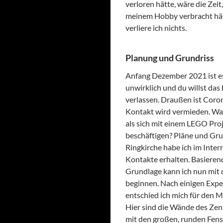
verloren hätte, wäre die Zeit,
meinem Hobby verbracht hä
verliere ich nichts.
Planung und Grundriss
Anfang Dezember 2021 ist es 
unwirklich und du willst das
verlassen. Draußen ist Coro
Kontakt wird vermieden. Was
als sich mit einem LEGO Proj
beschäftigen? Pläne und Gru
Ringkirche habe ich im Inter
Kontakte erhalten. Basierend
Grundlage kann ich nun mit
beginnen. Nach einigen Exp
entschied ich mich für den 
Hier sind die Wände des Ze
mit den großen, runden Fens