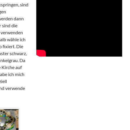
springen, sind
gen
 werden dann
 sind die
au verwenden
halb wähle ich
 fixiert. Die
ster schwarz,
nkelgrau. Da
 Kirche auf
habe ich mich
iell
und verwende