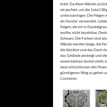
breit. Da diese Wände zurück
sie perfekt, um die 1x6x2 Bö
unterzubringen. Die Felgen
als Fenster verwendet. Leider
Felgen, die ich in Dunkelgr
wollte, nicht bezahlbar. Des
Schwarz. Die Farben sind also
Wände werden beige, die Fen
die Absätze und das Dach du
das Gelände ansteigt und die
einem kleinen Sockel steht, 
dazu entschlossen den finanz
günstigeren Weg zu gehen 
Container.