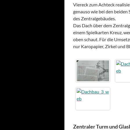
Viereck zum Achteck realisie
genauso wie bei den beiden
des Zentralgebäudes.
Das Dach über dem Zentralg
einem Spielkarten Kreuz, w
oben schaut. Für die Umset
nur Karopapier, Zirkel und Bl
Zentraler Turm und Glas