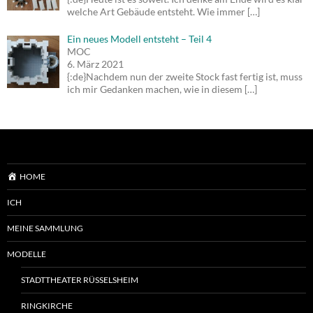
welche Art Gebäude entsteht. Wie immer
[…]
Ein neues Modell entsteht – Teil 4
MOC
6. März 2021
{:de}Nachdem nun der zweite Stock fast fertig ist, muss
ich mir Gedanken machen, wie in diesem
[…]
HOME
ICH
MEINE SAMMLUNG
MODELLE
STADTTHEATER RÜSSELSHEIM
RINGKIRCHE