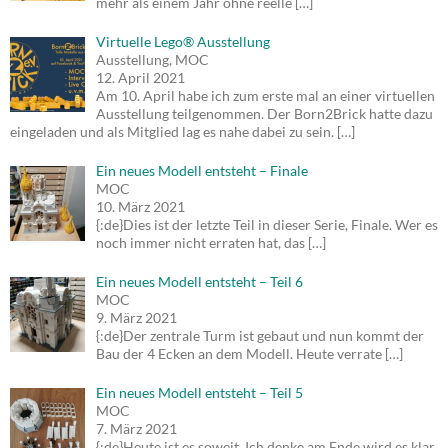
mehr als einem Jahr ohne reelle
[…]
Virtuelle Lego® Ausstellung
Ausstellung, MOC
12. April 2021
Am 10. April habe ich zum erste mal an einer virtuellen
Ausstellung teilgenommen. Der Born2Brick hatte dazu
eingeladen und als Mitglied lag es nahe dabei zu sein.
[…]
Ein neues Modell entsteht – Finale
MOC
10. März 2021
{:de}Dies ist der letzte Teil in dieser Serie, Finale. Wer es
noch immer nicht erraten hat, das
[…]
Ein neues Modell entsteht – Teil 6
MOC
9. März 2021
{:de}Der zentrale Turm ist gebaut und nun kommt der
Bau der 4 Ecken an dem Modell. Heute verrate
[…]
Ein neues Modell entsteht – Teil 5
MOC
7. März 2021
{:de}Heute ist es soweit. Ich denke am Ende wird es klar