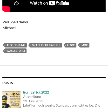
Viel Spaß dabei
Michael
AUSSTELLUNG
GRIECHISCHE KAPELLE
LEGO'
MOC
WASSERTURM
POSTS
Born2Brick 2022
Ausstellung
29. Juni 2022
{:de}Nur noch wenige Stunden, dann geht es los. Die