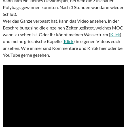
dann kam ein kleines Gewinnspiel, bei dem die Zuschauer
Polybags gewinnen konnten. Nach 3 Stunden war dann wieder
Schluß.
Wer das Ganze verpasst hat, kann das Video ansehen. In der
Beschreibung sind die einzelnen Zeiten gelistet, welches MOC
wann zu sehen ist. Oder ihr könnt meinen Wasserturm (
Klick
)
und meine griechische Kapelle (
Klick
) in eigenen Videos euch
ansehen. Wie immer sind Kommentare und Kritik hier oder bei
YouTube gerne gesehen.