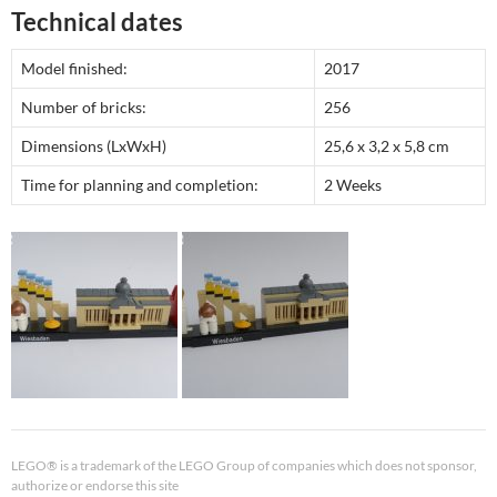
Technical dates
Model finished:
2017
Number of bricks:
256
Dimensions (LxWxH)
25,6 x 3,2 x 5,8 cm
Time for planning and completion:
2 Weeks
LEGO® is a trademark of the LEGO Group of companies which does not sponsor,
authorize or endorse this site