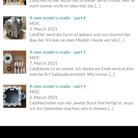
{:de}Dies ist der letzte Teil in dieser Serie, Finale. Wer es
noch immer nicht erraten hat, das
[…]
A new model is made – part 6
MOC
9. March 2021
{:de}Der zentrale Turm ist gebaut und nun kommt der
Bau der 4 Ecken an dem Modell. Heute verrate
[…]
A new model is made – part 5
MOC
7. March 2021
{:de}Heute ist es soweit. Ich denke am Ende wird es klar
welche Art Gebäude entsteht. Wie immer
[…]
A new model is made – part 4
MOC
6. March 2021
{:de}Nachdem nun der zweite Stock fast fertig ist, muss
ich mir Gedanken machen, wie in diesem
[…]