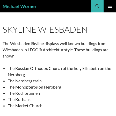
Skip
Search
Michael Wörner
to
PRIMAR
content
MENU
SKYLINE WIESBADEN
The Wiesbaden Skyline displays well known buildings from
Wiesbaden in LEGO® Architektur style. These buildings are
shown:
The Russian Orthodox Church of the holy Elisabeth on the
Neroberg
The Neroberg train
The Monopteros on Neroberg
The Kochbrunnen
The Kurhaus
The Market Church